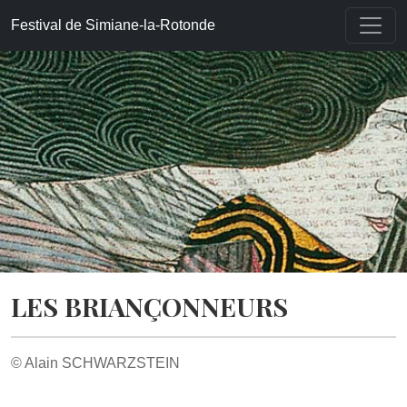
Accueil
»
Histoires chronologiques
»
Les Briançonneurs
Festival de Simiane-la-Rotonde
LES BRIANÇONNEURS
© Alain SCHWARZSTEIN