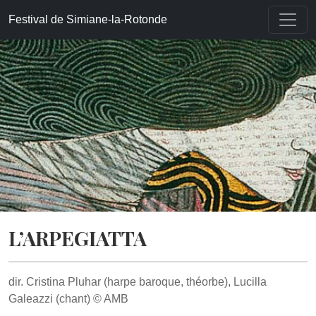
Accueil
»
Histoires chronologiques
»
L’Arpegiatta
Festival de Simiane-la-Rotonde
L’ARPEGIATTA
dir. Cristina Pluhar (harpe baroque, théorbe), Lucilla
Galeazzi (chant) ©
AMB