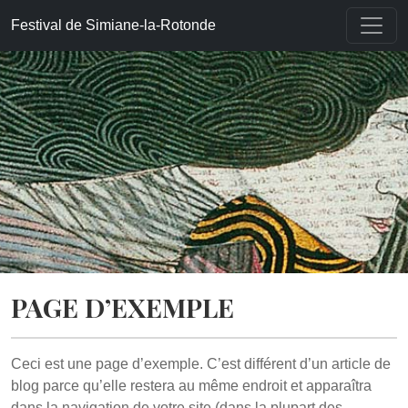
Accueil
»
Page d’exemple
Festival de Simiane-la-Rotonde
PAGE D’EXEMPLE
Ceci est une page d’exemple. C’est différent d’un article de
blog parce qu’elle restera au même endroit et apparaîtra
dans la navigation de votre site (dans la plupart des